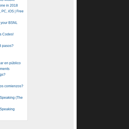
one in 2018
 PC, iOS | Free
r your BSNL
s Codes!
 3 pasos?
lar en público
aments
ngs?
vos comienzos?
 Speaking (The
 Speaking