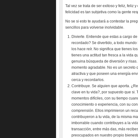
Tal vez se trata de ser exitoso y feliz, feliz y
felicidad es tan subjetiva como la gente r
No se si esto te ayudará a contestar la pr
sencillos para volverse inolvidable.
Divierte. Entiende que estas a cargo de 
recordado? Se divertido, a todo mundo
los hace reír. No significa que tienes lo
tienes una actitud tan fresca a la vida
genuina búsqueda de diversión y risas. 
momento agradable. No es un secreto qu
atractiva y que poseen una energía env
cerca y recordarlos.
Contribuye. Se alguien que aporta. ¿R
clave en tu vida?, por supuesto que si.
momentos difíciles, con su tiempo cuan
conocimiento o experiencia, con su con
comprensión. Ellos imprimieron un rec
contribuyeron a tu vida, de la misma m
imborrable cuando contribuyes a la vida 
transacción, entre más das, más recibe
preocupados en nuestro propio bienesta