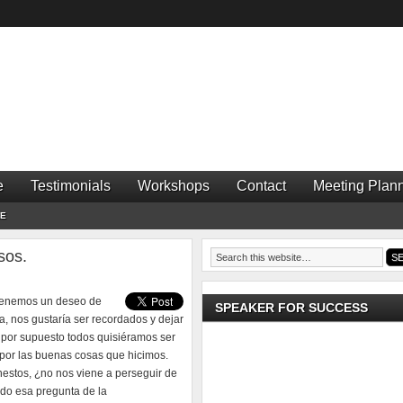
e
Testimonials
Workshops
Contact
Meeting Plann
RE
sos.
tenemos un deseo de
SPEAKER FOR SUCCESS
, nos gustaría ser recordados y dejar
 por supuesto todos quisiéramos ser
por las buenas cosas que hicimos.
stos, ¿no nos viene a perseguir de
do esa pregunta de la