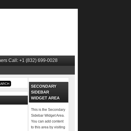
ers Call: +1 (832) 699-0028
SECONDARY
SIDEBAR
WIDGET AREA
This is the Secondary
Sidebar Widget Area.
You can add content
to this area by visiting