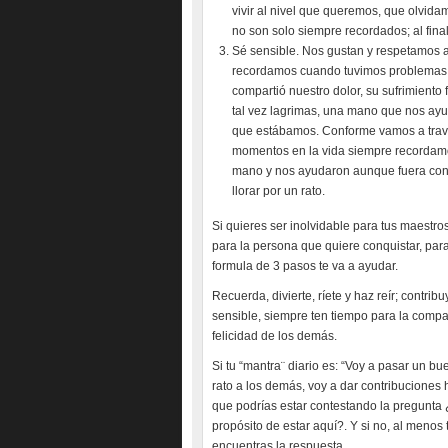
vivir al nivel que queremos, que olvida
no son solo siempre recordados; al fina
Sé sensible. Nos gustan y respetamos 
recordamos cuando tuvimos problemas y
compartió nuestro dolor, su sufrimiento
tal vez lagrimas, una mano que nos ayudo
que estábamos. Conforme vamos a travé
momentos en la vida siempre recordamo
mano y nos ayudaron aunque fuera con
llorar por un rato.
Si quieres ser inolvidable para tus maestros,
para la persona que quiere conquistar, par
formula de 3 pasos te va a ayudar.
Recuerda, divierte, ríete y haz reír; contri
sensible, siempre ten tiempo para la compa
felicidad de los demás.
Si tu “mantra¨ diario es: “Voy a pasar un b
rato a los demás, voy a dar contribuciones 
que podrías estar contestando la pregunta ¿
propósito de estar aquí?. Y si no, al menos 
encuentras la respuesta.