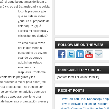
?, si aquella que antes de llegar a
rturó y creo estrés, ansiedad y te volvía
loco, la pregunta ¿de
que se trata mi vida?,
¿cuál es el propósito de
estar aquí?, ¿qué
justifica mi existencia y
mis esfuerzos diarios?
Yo creo que la razón
FOLLOW ME ON THE WEB!
por la que viene a
perseguirte de vez en
cuando es porque
quizás has estado
evadiendo la
SUBSCRIBE TO MY BLOG
respuesta. Conforme
ontestar la pregunta y las
[contact-form 1 "Contact form 1"]
de proveer lo mejor para ellos”, “se
rera profesional”, “se trata de ser
RECENT POSTS
se convierten en adultos buenos y
padres y asegurar que tiene una
How Can You Hack Kahoot Apk help 
ta de hacer esta organización crecer y
How To Activate Helium 10 Discoun
How To Change Clan Name For PU