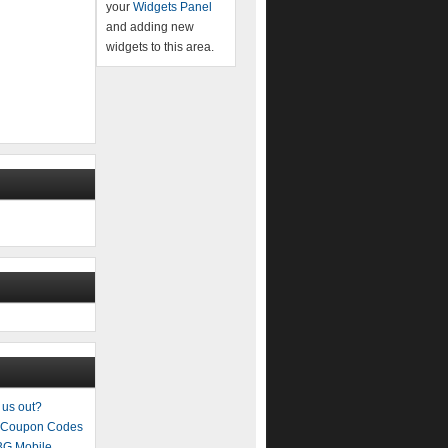
your
Widgets Panel
and adding new
widgets to this area.
us out?
t Coupon Codes
BG Mobile