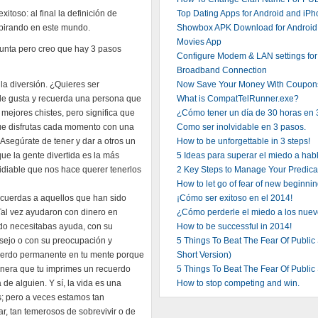
 exitoso: al final la definición de
Top Dating Apps for Android and iPh
espirando en este mundo.
Showbox APK Download for Android,
Movies App
egunta pero creo que hay 3 pasos
Configure Modem & LAN settings fo
Broadband Connection
la diversión. ¿Quieres ser
Now Save Your Money With Coupon
 le gusta y recuerda una persona que
What is CompatTelRunner.exe?
s mejores chistes, pero significa que
¿Cómo tener un día de 30 horas en
 que disfrutas cada momento con una
Como ser inolvidable en 3 pasos.
Asegúrate de tener y dar a otros un
How to be unforgettable in 3 steps!
e la gente divertida es la más
5 Ideas para superar el miedo a hab
idiable que nos hace querer tenerlos
2 Key Steps to Manage Your Predic
How to let go of fear of new beginni
ecuerdas a aquellos que han sido
¡Cómo ser exitoso en el 2014!
 Tal vez ayudaron con dinero en
¿Cómo perderle el miedo a los nue
do necesitabas ayuda, con su
How to be successful in 2014!
sejo o con su preocupación y
5 Things To Beat The Fear Of Public
uerdo permanente en tu mente porque
Short Version)
anera que tu imprimes un recuerdo
5 Things To Beat The Fear Of Public
de alguien. Y sí, la vida es una
How to stop competing and win.
s; pero a veces estamos tan
r, tan temerosos de sobrevivir o de