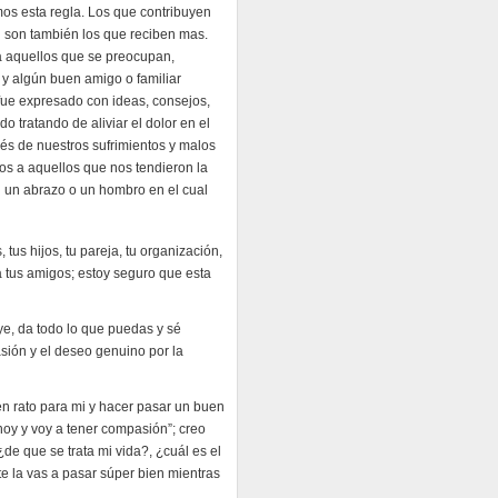
mos esta regla. Los que contribuyen
l son también los que reciben mas.
a aquellos que se preocupan,
 algún buen amigo o familiar
 fue expresado con ideas, consejos,
 tratando de aliviar el dolor en el
s de nuestros sufrimientos y malos
s a aquellos que nos tendieron la
 un abrazo o un hombro en el cual
 tus hijos, tu pareja, tu organización,
a tus amigos; estoy seguro que esta
buye, da todo lo que puedas y sé
sión y el deseo genuino por la
uen rato para mi y hacer pasar un buen
hoy y voy a tener compasión”; creo
de que se trata mi vida?, ¿cuál es el
te la vas a pasar súper bien mientras