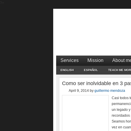
?>
Services
Mission
About m
ENGLISH
ESPAÑOL
TEACH ME MO
Como ser inolvidable en 3 pa
April 9, 2014
by
guillermo mendoza
Casi todos 
permanencia
un legado y
recordados 
Seamos hone
vez en cuan